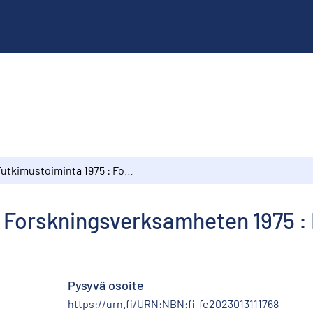
Tutkimustoiminta 1975 : Forskningsverksamheten 1975 : Research activity 1975
 Forskningsverksamheten 1975 : 
Pysyvä osoite
https://urn.fi/URN:NBN:fi-fe2023013111768