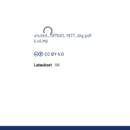
Ladataan...
xtutkit_197500_1977_dig.pdf
5.45 MB
CC BY 4.0
Lataukset
196