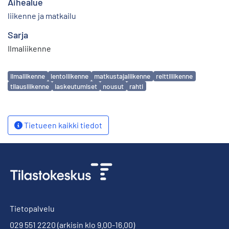
Aihealue
liikenne ja matkailu
Sarja
Ilmaliikenne
Avainsanat
ilmaliikenne
lentoliikenne
matkustajaliikenne
reittiliikenne
tilausliikenne
laskeutumiset
nousut
rahti
Tietueen kaikki tiedot
Tietopalvelu
029 551 2220
(arkisin klo 9.00-16.00)