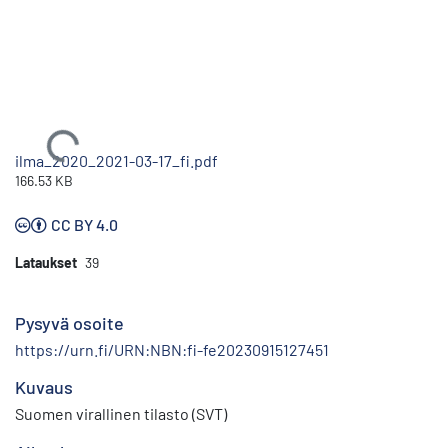
Ladataan...
ilma_2020_2021-03-17_fi.pdf
166.53 KB
CC BY 4.0
Lataukset
39
Pysyvä osoite
https://urn.fi/URN:NBN:fi-fe20230915127451
Kuvaus
Suomen virallinen tilasto (SVT)