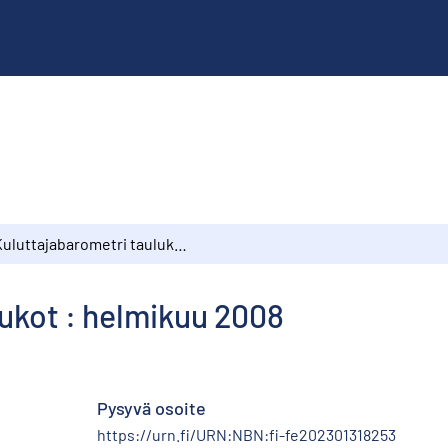
Kuluttajabarometri taulukot : helmikuu 2008
ukot : helmikuu 2008
Pysyvä osoite
https://urn.fi/URN:NBN:fi-fe202301318253