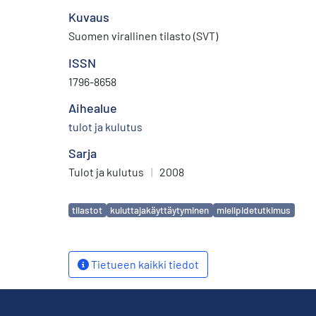
Kuvaus
Suomen virallinen tilasto (SVT)
ISSN
1796-8658
Aihealue
tulot ja kulutus
Sarja
Tulot ja kulutus
|
2008
Avainsanat
tilastot
kuluttajakäyttäytyminen
mielipidetutkimus
Tietueen kaikki tiedot