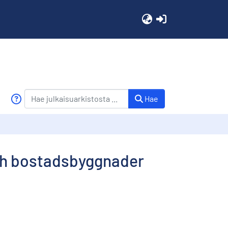
(current)
Hae
ch bostadsbyggnader