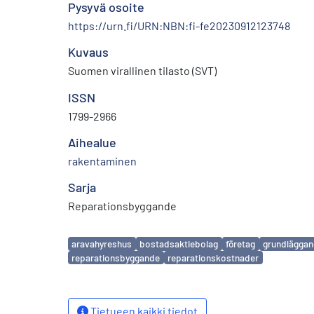
Pysyvä osoite
https://urn.fi/URN:NBN:fi-fe20230912123748
Kuvaus
Suomen virallinen tilasto (SVT)
ISSN
1799-2966
Aihealue
rakentaminen
Sarja
Reparationsbyggande
Avainsanat
aravahyreshus
bostadsaktiebolag
företag
grundläggan
reparationsbyggande
reparationskostnader
Tietueen kaikki tiedot