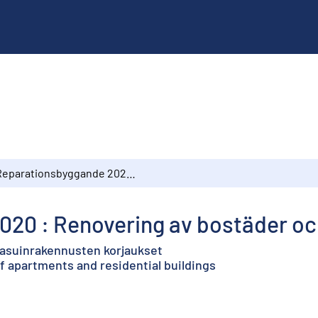
Reparationsbyggande 2020 : Renovering av bostäder och bostadsbyggnader
020 : Renovering av bostäder o
 asuinrakennusten korjaukset
f apartments and residential buildings