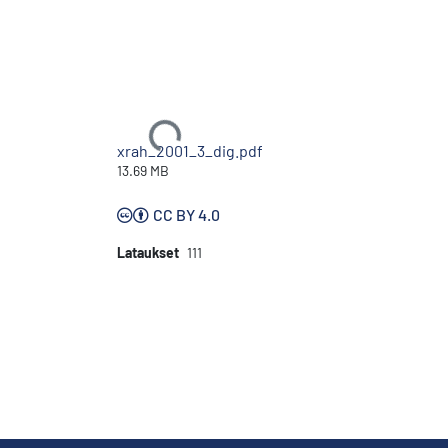
Ladataan...
xrah_2001_3_dig.pdf
13.69 MB
CC BY 4.0
Lataukset
111