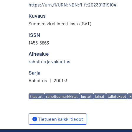
https://urn.fi/URN:NBN:fi-fe202301319104
Kuvaus
Suomen virallinen tilasto (SVT)
ISSN
1455-6863
Aihealue
rahoitus ja vakuutus
Sarja
Rahoitus
|
2001:3
Avainsanat
tilastot
rahoitusmarkkinat
luotot
lainat
talletukset
k
Tietueen kaikki tiedot