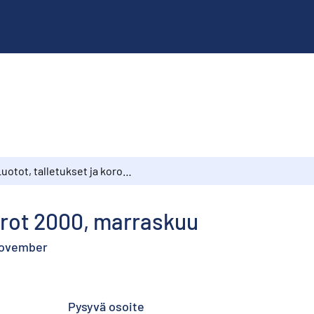
Luotot, talletukset ja korot 2000, marraskuu
korot 2000, marraskuu
 november
Pysyvä osoite