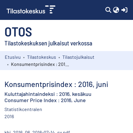
(c
OTOS
Tilastokeskuksen julkaisut verkossa
Etusivu
Tilastokeskus
Tilastojulkaisut
Kokoelmat
Konsumentprisindex : 2016, juni
Selaa
Konsumentprisindex : 2016, juni
Kuluttajahintaindeksi : 2016, kesäkuu
Consumer Price Index : 2016, June
Statistikcentralen
2016
khi_2016_06_2016-07-14_sv.pdf