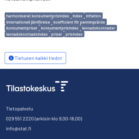
Avainsanat
harmoniserat konsumentprisindex
index
inflation
internationell jämförelse
koefficient för penningvärde
konsumentpriser
konsumentprisindex
levnadskostnader
levnadskostnadsindex
priser
prisindex
Tietueen kaikki tiedot
Tietopalvelu
029 551 2220
(arkisin klo 9.00-16.00)
info@stat.fi