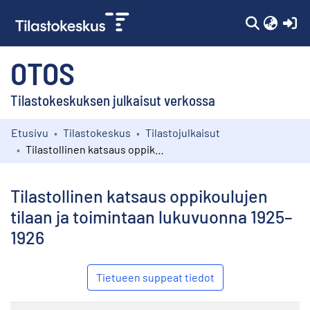
(c
OTOS
Tilastokeskuksen julkaisut verkossa
Etusivu
Tilastokeskus
Tilastojulkaisut
Kokoelmat
Tilastollinen katsaus oppikoulujen tilaan ja toimintaan lukuvuonna 1925–1926
Selaa
Tilastollinen katsaus oppikoulujen
tilaan ja toimintaan lukuvuonna 1925–
1926
Tietueen suppeat tiedot