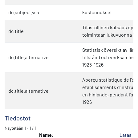
dc.subject.ysa
kustannukset
Tilastollinen katsaus oppi
dc.title
toimintaan lukuvuonna 19
Statistisk översikt av lä
dc.title.alternative
tillstånd och verksamhet 
1925–1926
Aperçu statistique de l'ét
établissements d'instruc
dc.title.alternative
en Finlande, pendant l'an
1926
Tiedostot
Näytetään
1 - 1 / 1
Name:
Lataa