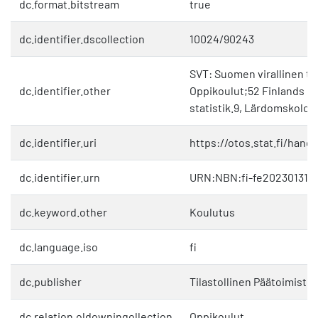
dc.format.bitstream
true
dc.identifier.dscollection
10024/90243
SVT: Suomen virallinen til
dc.identifier.other
Oppikoulut;52 Finlands off
statistik.9, Lärdomskolor
dc.identifier.uri
https://otos.stat.fi/hand
dc.identifier.urn
URN:NBN:fi-fe202301311
dc.keyword.other
Koulutus
dc.language.iso
fi
dc.publisher
Tilastollinen Päätoimisto
dc.relation.oldowningollection
Oppikoulut