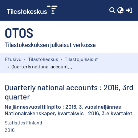
(c
OTOS
Tilastokeskuksen julkaisut verkossa
Etusivu
Tilastokeskus
Tilastojulkaisut
Kokoelmat
Quarterly national accounts : 2016, 3rd quarter
Selaa
Quarterly national accounts : 2016, 3rd
quarter
Neljännesvuositilinpito : 2016, 3. vuosineljännes
Nationalräkenskaper, kvartalsvis : 2016, 3:e kvartalet
Statistics Finland
2016