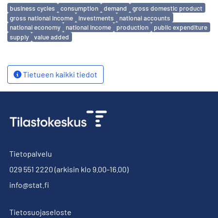
Avainsanat
business cycles
consumption
demand
gross domestic product
gross national income
investments
national accounts
national economy
national income
production
public expenditure
supply
value added
Tietueen kaikki tiedot
Tietopalvelu
029 551 2220
(arkisin klo 9.00-16.00)
info@stat.fi
Tietosuojaseloste