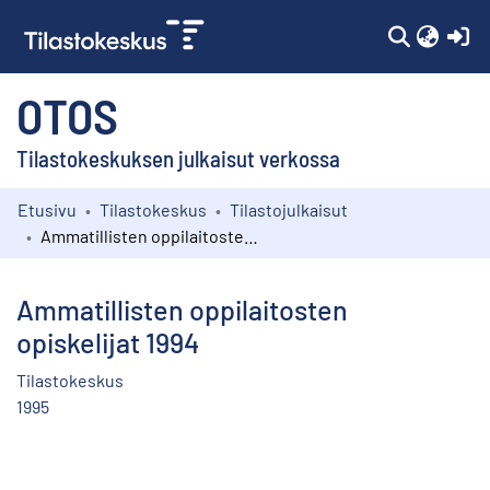
(c
OTOS
Tilastokeskuksen julkaisut verkossa
Etusivu
Tilastokeskus
Tilastojulkaisut
Kokoelmat
Ammatillisten oppilaitosten opiskelijat 1994
Selaa
Ammatillisten oppilaitosten
opiskelijat 1994
Tilastokeskus
1995