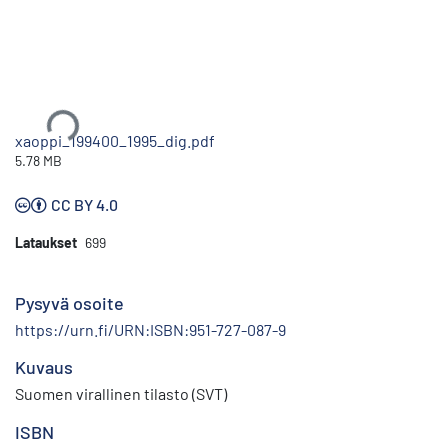
Ladataan...
xaoppi_199400_1995_dig.pdf
5.78 MB
CC BY 4.0
Lataukset
699
Pysyvä osoite
https://urn.fi/URN:ISBN:951-727-087-9
Kuvaus
Suomen virallinen tilasto (SVT)
ISBN