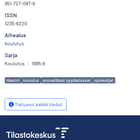
951-727-087-9
ISSN
1235-6220
Aihealue
koulutus
Sarja
Koulutus
|
1995:9
Avainsanat
tilastot
koulutus
ammatilliset oppilaitokset
opiskelijat
Tietueen kaikki tiedot