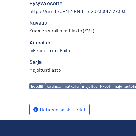
Pysyvä osoite
https://urn.fi/URN:NBN:fi-fe20230917128303
Kuvaus
Suomen virallinen tilasto (SVT)
Aihealue
liikenne ja matkailu
Sarja
Majoitustilasto
Avainsanat
hotellit
kotimaanmatkailu
majoitusliikkeet
majoitustoi
Tietueen kaikki tiedot