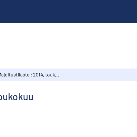
Majoitustilasto : 2014, toukokuu
toukokuu