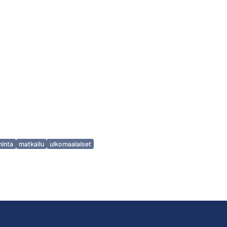
minta
matkailu
ulkomaalaiset