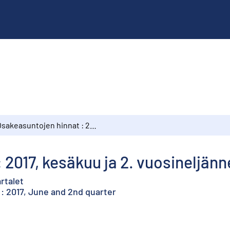
Osakeasuntojen hinnat : 2017, kesäkuu ja 2. vuosineljännes
 2017, kesäkuu ja 2. vuosineljänn
rtalet
: 2017, June and 2nd quarter