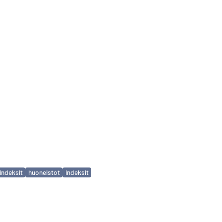
indeksit
huoneistot
indeksit