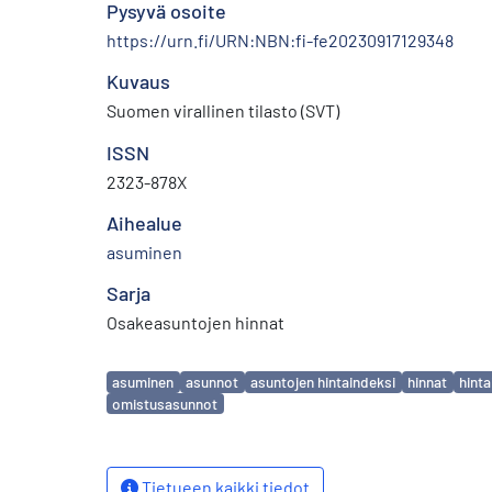
Pysyvä osoite
https://urn.fi/URN:NBN:fi-fe20230917129348
Kuvaus
Suomen virallinen tilasto (SVT)
ISSN
2323-878X
Aihealue
asuminen
Sarja
Osakeasuntojen hinnat
Avainsanat
asuminen
asunnot
asuntojen hintaindeksi
hinnat
hinta
omistusasunnot
Tietueen kaikki tiedot