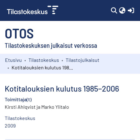
(c
OTOS
Tilastokeskuksen julkaisut verkossa
Etusivu
Tilastokeskus
Tilastojulkaisut
Kokoelmat
Kotitalouksien kulutus 1985−2006
Selaa
Kotitalouksien kulutus 1985−2006
Toimittaja(t)
Kirsti Ahlqvist ja Marko Ylitalo
Tilastokeskus
2009