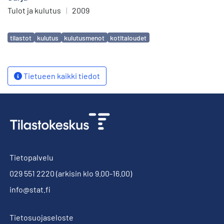
Tulot ja kulutus
|
2009
Avainsanat
tilastot
kulutus
kulutusmenot
kotitaloudet
Tietueen kaikki tiedot
Tietopalvelu
029 551 2220
(arkisin klo 9.00-16.00)
info@stat.fi
Tietosuojaseloste