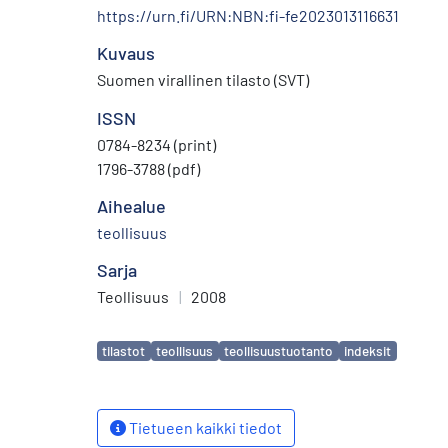
https://urn.fi/URN:NBN:fi-fe2023013116631
Kuvaus
Suomen virallinen tilasto (SVT)
ISSN
0784-8234 (print)
1796-3788 (pdf)
Aihealue
teollisuus
Sarja
Teollisuus
|
2008
Avainsanat
tilastot
teollisuus
teollisuustuotanto
indeksit
Tietueen kaikki tiedot