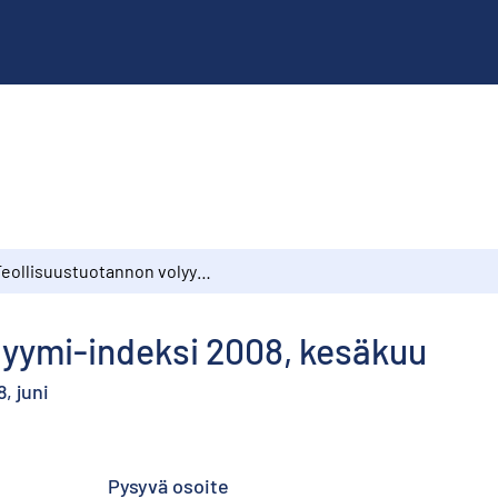
Teollisuustuotannon volyymi-indeksi 2008, kesäkuu
lyymi-indeksi 2008, kesäkuu
, juni
Pysyvä osoite