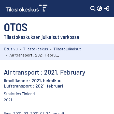
(c
OTOS
Tilastokeskuksen julkaisut verkossa
Etusivu
Tilastokeskus
Tilastojulkaisut
Kokoelmat
Air transport : 2021, February
Selaa
Air transport : 2021, February
Ilmaliikenne : 2021, helmikuu
Lufttransport : 2021, februari
Statistics Finland
2021
ilma_2021_02_2021-03-24_en.pdf