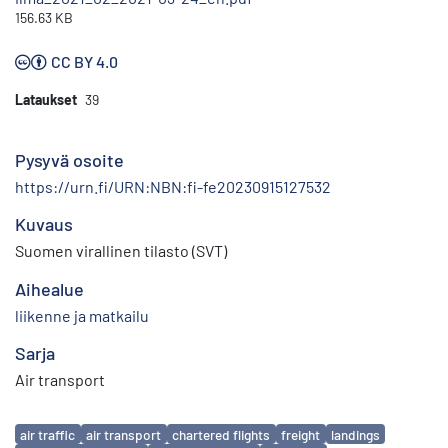
156.63 KB
CC BY 4.0
Lataukset
39
Pysyvä osoite
https://urn.fi/URN:NBN:fi-fe20230915127532
Kuvaus
Suomen virallinen tilasto (SVT)
Aihealue
liikenne ja matkailu
Sarja
Air transport
Avainsanat
air traffic
air transport
chartered flights
freight
landings