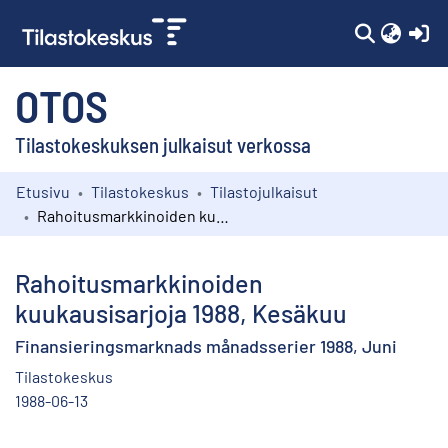
(c
OTOS
Tilastokeskuksen julkaisut verkossa
Etusivu
Tilastokeskus
Tilastojulkaisut
Kokoelmat
Rahoitusmarkkinoiden kuukausisarjoja 1988, Kesäkuu
Selaa
Rahoitusmarkkinoiden
kuukausisarjoja 1988, Kesäkuu
Finansieringsmarknads månadsserier 1988, Juni
Tilastokeskus
1988-06-13