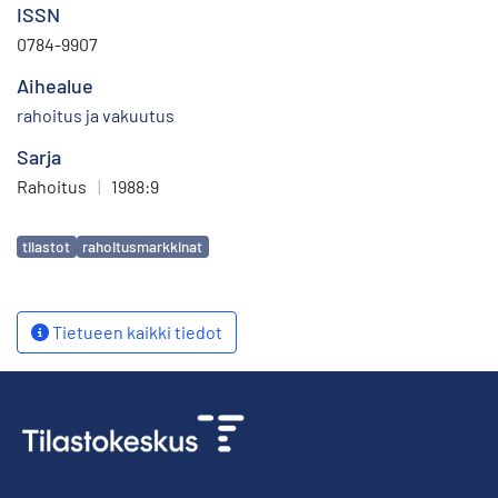
ISSN
0784-9907
Aihealue
rahoitus ja vakuutus
Sarja
Rahoitus
|
1988:9
Avainsanat
tilastot
rahoitusmarkkinat
Tietueen kaikki tiedot