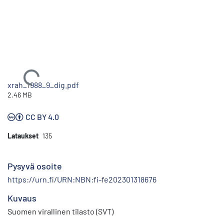
Ladataan...
xrah_1988_9_dig.pdf
2.46 MB
CC BY 4.0
Lataukset
135
Pysyvä osoite
https://urn.fi/URN:NBN:fi-fe202301318676
Kuvaus
Suomen virallinen tilasto (SVT)