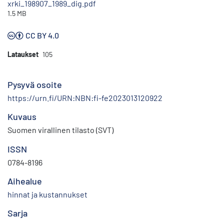
xrki_198907_1989_dig.pdf
1.5 MB
CC BY 4.0
Lataukset
105
Pysyvä osoite
https://urn.fi/URN:NBN:fi-fe2023013120922
Kuvaus
Suomen virallinen tilasto (SVT)
ISSN
0784-8196
Aihealue
hinnat ja kustannukset
Sarja