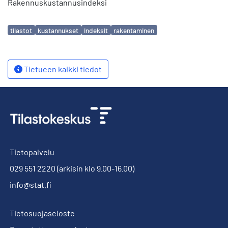
Rakennuskustannusindeksi
Avainsanat
tilastot
kustannukset
indeksit
rakentaminen
Tietueen kaikki tiedot
Tietopalvelu
029 551 2220
(arkisin klo 9.00-16.00)
info@stat.fi
Tietosuojaseloste