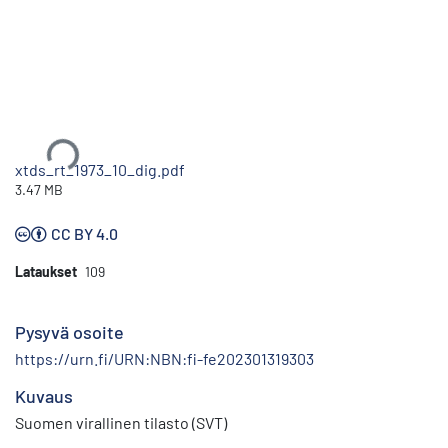
Ladataan...
xtds_rt_1973_10_dig.pdf
3.47 MB
CC BY 4.0
Lataukset
109
Pysyvä osoite
https://urn.fi/URN:NBN:fi-fe202301319303
Kuvaus
Suomen virallinen tilasto (SVT)