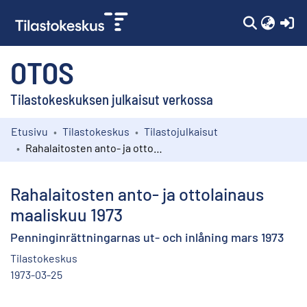
(c
OTOS
Tilastokeskuksen julkaisut verkossa
Etusivu
Tilastokeskus
Tilastojulkaisut
Kokoelmat
Rahalaitosten anto- ja ottolainaus maaliskuu 1973
Selaa
Rahalaitosten anto- ja ottolainaus
maaliskuu 1973
Penninginrättningarnas ut- och inlåning mars 1973
Tilastokeskus
1973-03-25