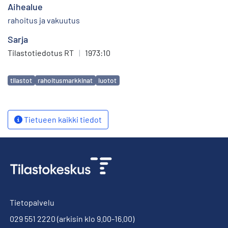
Aihealue
rahoitus ja vakuutus
Sarja
Tilastotiedotus RT
|
1973:10
Avainsanat
tilastot
rahoitusmarkkinat
luotot
Tietueen kaikki tiedot
Tietopalvelu
029 551 2220
(arkisin klo 9.00-16.00)