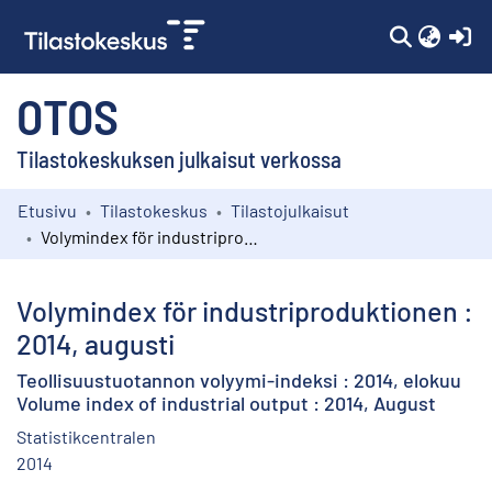
(c
OTOS
Tilastokeskuksen julkaisut verkossa
Etusivu
Tilastokeskus
Tilastojulkaisut
Kokoelmat
Volymindex för industriproduktionen : 2014, augusti
Selaa
Volymindex för industriproduktionen :
2014, augusti
Teollisuustuotannon volyymi-indeksi : 2014, elokuu
Volume index of industrial output : 2014, August
Statistikcentralen
2014