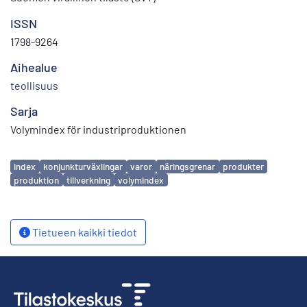
ISSN
1798-9264
Aihealue
teollisuus
Sarja
Volymindex för industriproduktionen
Avainsanat
index
konjunkturväxlingar
varor
näringsgrenar
produkter
produktion
tillverkning
volymindex
Tietueen kaikki tiedot