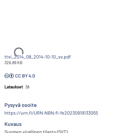
Ladataan...
ttvi_2014_08_2014-10-10_sv.pdf
326.89 KB
CC BY 4.0
Lataukset
38
Pysyvä osoite
https://urn.fi/URN:NBN:fi-fe20230919133055
Kuvaus
Suomen virallinen tilasto (SVT)