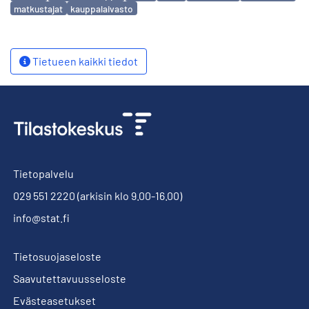
matkustajat
kauppalaivasto
Tietueen kaikki tiedot
Tietopalvelu
029 551 2220
(arkisin klo 9.00-16.00)
info@stat.fi
Tietosuojaseloste
Saavutettavuusseloste
Evästeasetukset