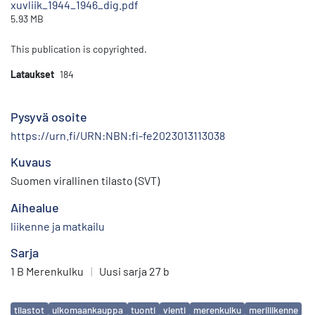
xuvliik_1944_1946_dig.pdf
5.93 MB
This publication is copyrighted.
Lataukset
184
Pysyvä osoite
https://urn.fi/URN:NBN:fi-fe2023013113038
Kuvaus
Suomen virallinen tilasto (SVT)
Aihealue
liikenne ja matkailu
Sarja
1 B Merenkulku
|
Uusi sarja 27 b
Avainsanat
tilastot
ulkomaankauppa
tuonti
vienti
merenkulku
meriliikenne