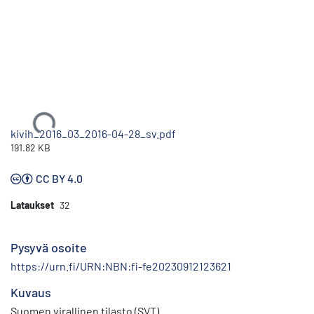
Ladataan...
kivih_2016_03_2016-04-28_sv.pdf
191.82 KB
CC BY 4.0
Lataukset
32
Pysyvä osoite
https://urn.fi/URN:NBN:fi-fe20230912123621
Kuvaus
Suomen virallinen tilasto (SVT)