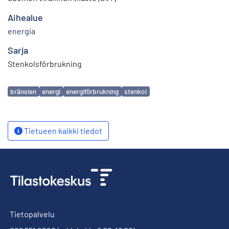
Aihealue
energia
Sarja
Stenkolsförbrukning
Avainsanat
bränslen
energi
energiförbrukning
stenkol
Tietueen kaikki tiedot
Tietopalvelu