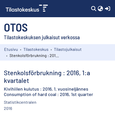
(c
OTOS
Tilastokeskuksen julkaisut verkossa
Etusivu
Tilastokeskus
Tilastojulkaisut
Kokoelmat
Stenkolsförbrukning : 2016, 1:a kvartalet
Selaa
Stenkolsförbrukning : 2016, 1:a
kvartalet
Kivihiilen kulutus : 2016, 1. vuosineljännes
Consumption of hard coal : 2016, 1st quarter
Statistikcentralen
2016