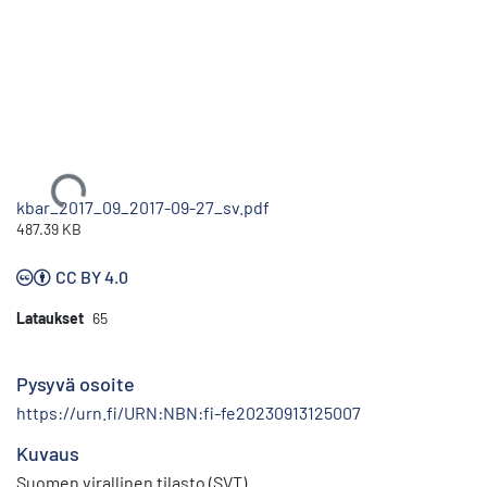
Ladataan...
kbar_2017_09_2017-09-27_sv.pdf
487.39 KB
CC BY 4.0
Lataukset
65
Pysyvä osoite
https://urn.fi/URN:NBN:fi-fe20230913125007
Kuvaus
Suomen virallinen tilasto (SVT)