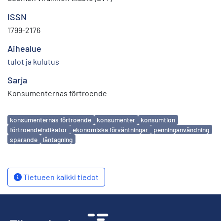
ISSN
1799-2176
Aihealue
tulot ja kulutus
Sarja
Konsumenternas förtroende
Avainsanat
konsumenternas förtroende
konsumenter
konsumtion
förtroendeindikator
ekonomiska förväntningar
penninganvändning
sparande
låntagning
Tietueen kaikki tiedot