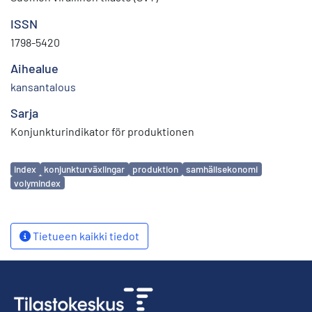
ISSN
1798-5420
Aihealue
kansantalous
Sarja
Konjunkturindikator för produktionen
Avainsanat
index
konjunkturväxlingar
produktion
samhällsekonomi
volymindex
Tietueen kaikki tiedot