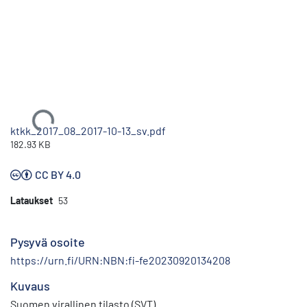
Ladataan...
ktkk_2017_08_2017-10-13_sv.pdf
182.93 KB
CC BY 4.0
Lataukset
53
Pysyvä osoite
https://urn.fi/URN:NBN:fi-fe20230920134208
Kuvaus
Suomen virallinen tilasto (SVT)