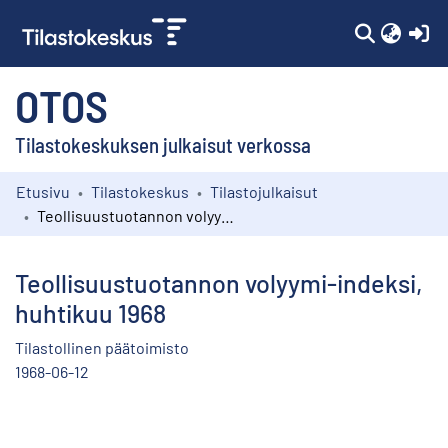
(c
OTOS
Tilastokeskuksen julkaisut verkossa
Etusivu
Tilastokeskus
Tilastojulkaisut
Kokoelmat
Teollisuustuotannon volyymi-indeksi, huhtikuu 1968
Selaa
Teollisuustuotannon volyymi-indeksi,
huhtikuu 1968
Tilastollinen päätoimisto
1968-06-12