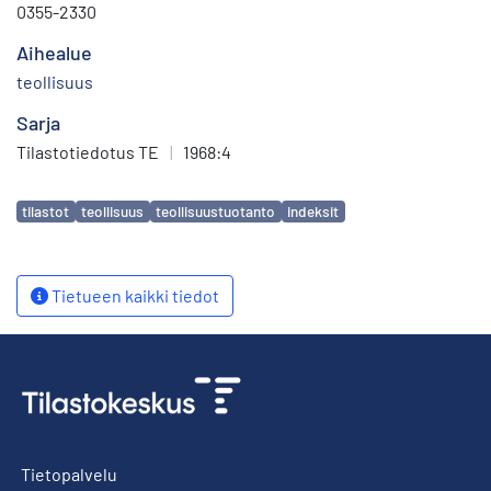
0355-2330
Aihealue
teollisuus
Sarja
Tilastotiedotus TE
|
1968:4
Avainsanat
tilastot
teollisuus
teollisuustuotanto
indeksit
Tietueen kaikki tiedot
Tietopalvelu