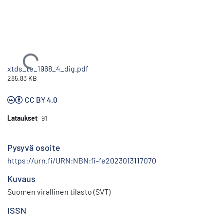
Ladataan...
xtds_te_1968_4_dig.pdf
285.83 KB
CC BY 4.0
Lataukset
91
Pysyvä osoite
https://urn.fi/URN:NBN:fi-fe2023013117070
Kuvaus
Suomen virallinen tilasto (SVT)
ISSN