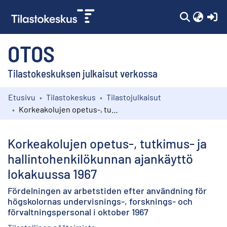
(c
OTOS
Tilastokeskuksen julkaisut verkossa
Etusivu
Tilastokeskus
Tilastojulkaisut
Kokoelmat
Korkeakolujen opetus-, tutkimus- ja hallintohenkilökunnan ajankäyttö lokakuussa 1967
Selaa
Korkeakolujen opetus-, tutkimus- ja
hallintohenkilökunnan ajankäyttö
lokakuussa 1967
Fördelningen av arbetstiden efter användning för
högskolornas undervisnings-, forsknings- och
förvaltningspersonal i oktober 1967