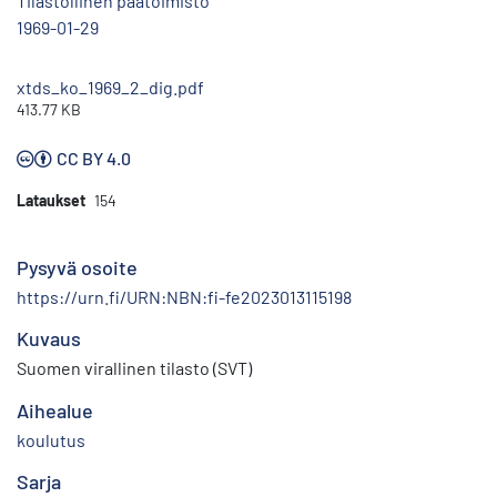
Tilastollinen päätoimisto
1969-01-29
xtds_ko_1969_2_dig.pdf
413.77 KB
CC BY 4.0
Lataukset
154
Pysyvä osoite
https://urn.fi/URN:NBN:fi-fe2023013115198
Kuvaus
Suomen virallinen tilasto (SVT)
Aihealue
koulutus
Sarja