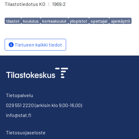
Tilastotiedotus KO
|
1969:2
Avainsanat
tilastot
koulutus
korkeakoulut
yliopistot
opettajat
ajankäyttö
Tietueen kaikki tiedot
Tietopalvelu
029 551 2220
(arkisin klo 9.00-16.00)
info@stat.fi
Tietosuojaseloste