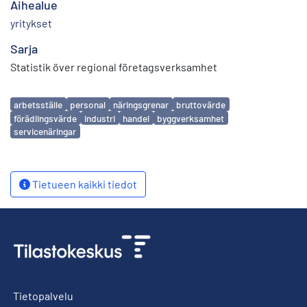
Aihealue
yritykset
Sarja
Statistik över regional företagsverksamhet
Avainsanat
arbetsställe
personal
näringsgrenar
bruttovärde
förädlingsvärde
industri
handel
byggverksamhet
servicenäringar
Tietueen kaikki tiedot
Tietopalvelu