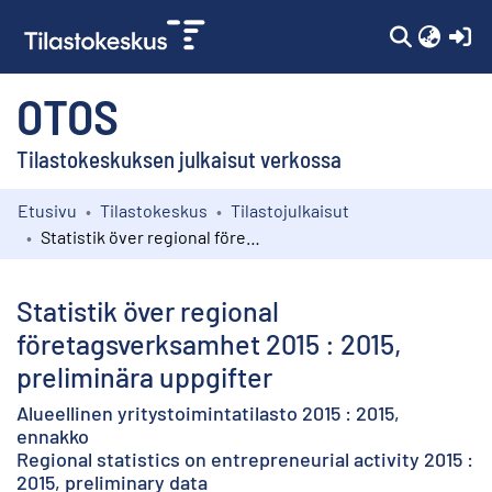
(c
OTOS
Tilastokeskuksen julkaisut verkossa
Etusivu
Tilastokeskus
Tilastojulkaisut
Kokoelmat
Statistik över regional företagsverksamhet 2015 : 2015, preliminära uppgifter
Selaa
Statistik över regional
företagsverksamhet 2015 : 2015,
preliminära uppgifter
Alueellinen yritystoimintatilasto 2015 : 2015,
ennakko
Regional statistics on entrepreneurial activity 2015 :
2015, preliminary data