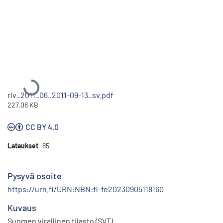
Ladataan...
rlv_2011_06_2011-09-13_sv.pdf
227.08 KB
CC BY 4.0
Lataukset
65
Pysyvä osoite
https://urn.fi/URN:NBN:fi-fe20230905118160
Kuvaus
Suomen virallinen tilasto (SVT)