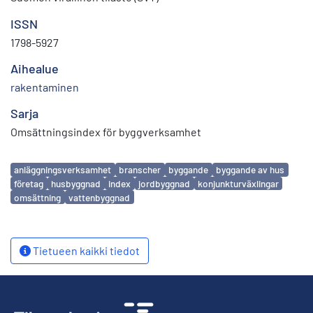
ISSN
1798-5927
Aihealue
rakentaminen
Sarja
Omsättningsindex för byggverksamhet
Avainsanat
anläggningsverksamhet
branscher
byggande
byggande av hus
företag
husbyggnad
index
jordbyggnad
konjunkturväxlingar
omsättning
vattenbyggnad
Tietueen kaikki tiedot