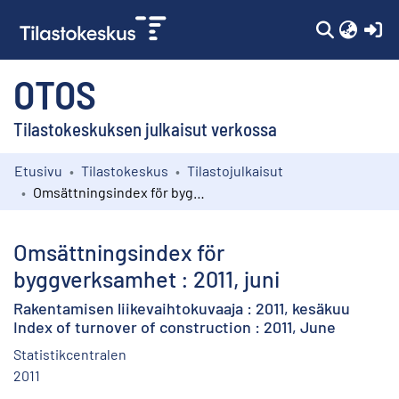
(c
OTOS
Tilastokeskuksen julkaisut verkossa
Etusivu
Tilastokeskus
Tilastojulkaisut
Kokoelmat
Omsättningsindex för byggverksamhet : 2011, juni
Selaa
Omsättningsindex för
byggverksamhet : 2011, juni
Rakentamisen liikevaihtokuvaaja : 2011, kesäkuu
Index of turnover of construction : 2011, June
Statistikcentralen
2011