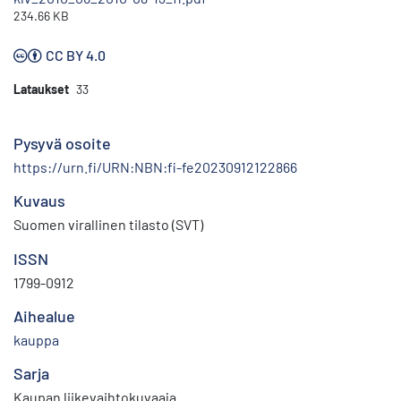
234.66 KB
CC BY 4.0
Lataukset
33
Pysyvä osoite
https://urn.fi/URN:NBN:fi-fe20230912122866
Kuvaus
Suomen virallinen tilasto (SVT)
ISSN
1799-0912
Aihealue
kauppa
Sarja
Kaupan liikevaihtokuvaaja