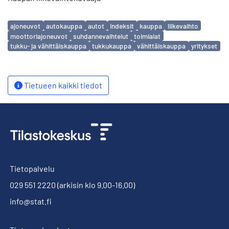
Avainsanat
ajoneuvot
autokauppa
autot
indeksit
kauppa
liikevaihto
moottoriajoneuvot
suhdannevaihtelut
toimialat
tukku- ja vähittäiskauppa
tukkukauppa
vähittäiskauppa
yritykset
Tietueen kaikki tiedot
Tietopalvelu
029 551 2220
(arkisin klo 9.00-16.00)
info@stat.fi