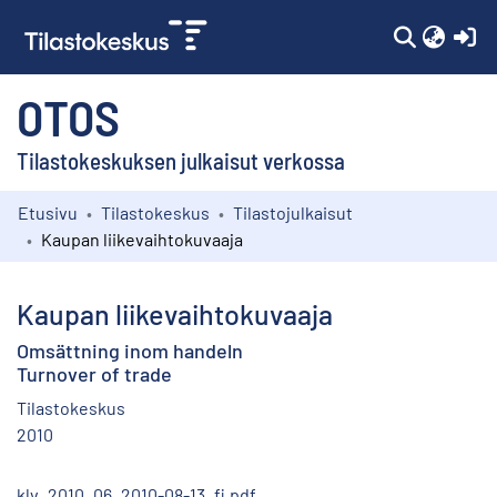
(c
OTOS
Tilastokeskuksen julkaisut verkossa
Etusivu
Tilastokeskus
Tilastojulkaisut
Kokoelmat
Kaupan liikevaihtokuvaaja
Selaa
Kaupan liikevaihtokuvaaja
Omsättning inom handeln
Turnover of trade
Tilastokeskus
2010
klv_2010_06_2010-08-13_fi.pdf