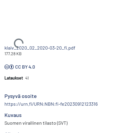
Ladataan...
klaiv_2020_02_2020-03-20_fi.pdf
177.28 KB
CC BY 4.0
Lataukset
41
Pysyvä osoite
https://urn.fi/URN:NBN:fi-fe20230912123316
Kuvaus
Suomen virallinen tilasto (SVT)