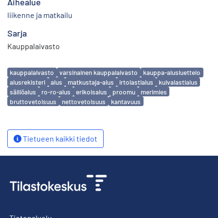
Aihealue
liikenne ja matkailu
Sarja
Kauppalaivasto
Avainsanat
kauppalaivasto
varsinainen kauppalaivasto
kauppa-alusluettelo
alusrekisteri
alus
matkustaja-alus
irtolastialus
kuivalastialus
säiliöalus
ro-ro-alus
erikoisalus
proomu
merimies
bruttovetoisuus
nettovetoisuus
kantavuus
Tietueen kaikki tiedot
Tietopalvelu