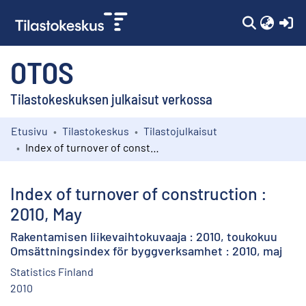
(c
OTOS
Tilastokeskuksen julkaisut verkossa
Etusivu
Tilastokeskus
Tilastojulkaisut
Kokoelmat
Index of turnover of construction : 2010, May
Selaa
Index of turnover of construction :
2010, May
Rakentamisen liikevaihtokuvaaja : 2010, toukokuu
Omsättningsindex för byggverksamhet : 2010, maj
Statistics Finland
2010