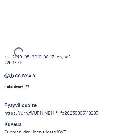
Ladataan...
rlv_2010_05_2010-08-13_en.pdf
220.17 KB
CC BY 4.0
Lataukset
37
Pysyvä osoite
https://urn.fi/URN:NBN:fi-fe20230905118293
Kuvaus
Suomen virallinen tilasto (SVT)