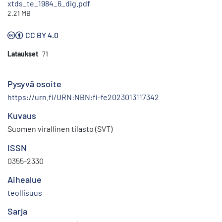
xtds_te_1984_6_dig.pdf
2.21 MB
CC BY 4.0
Lataukset
71
Pysyvä osoite
https://urn.fi/URN:NBN:fi-fe2023013117342
Kuvaus
Suomen virallinen tilasto (SVT)
ISSN
0355-2330
Aihealue
teollisuus
Sarja