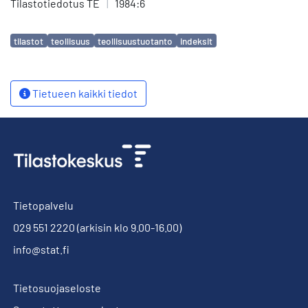
Tilastotiedotus TE
|
1984:6
Avainsanat
tilastot
teollisuus
teollisuustuotanto
indeksit
Tietueen kaikki tiedot
Tietopalvelu
029 551 2220
(arkisin klo 9.00-16.00)
info@stat.fi
Tietosuojaseloste