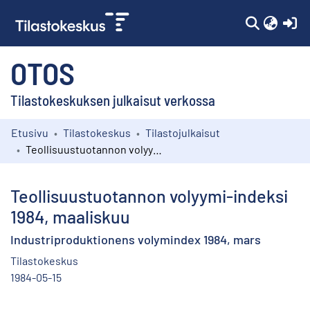
(c
OTOS
Tilastokeskuksen julkaisut verkossa
Etusivu
Tilastokeskus
Tilastojulkaisut
Kokoelmat
Teollisuustuotannon volyymi-indeksi 1984, maaliskuu
Selaa
Teollisuustuotannon volyymi-indeksi
1984, maaliskuu
Industriproduktionens volymindex 1984, mars
Tilastokeskus
1984-05-15