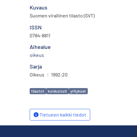
Kuvaus
Suomen virallinen tilasto (SVT)
ISSN
0784-8811
Aihealue
oikeus
Sarja
Oikeus
|
1992:20
Avainsanat
tilastot
konkurssit
yritykset
Tietueen kaikki tiedot