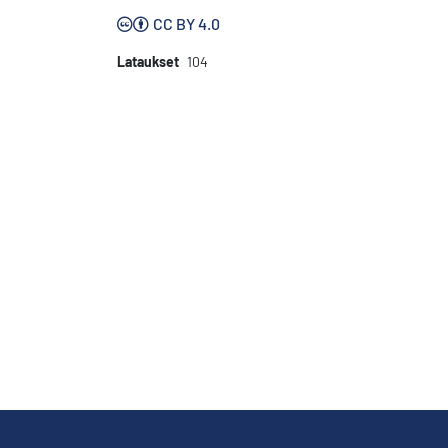
CC BY 4.0
Lataukset
104