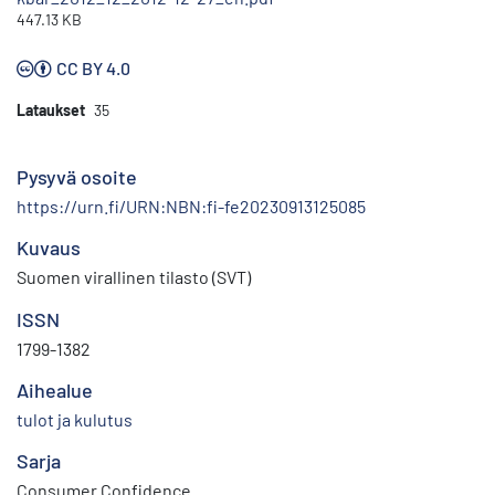
447.13 KB
CC BY 4.0
Lataukset
35
Pysyvä osoite
https://urn.fi/URN:NBN:fi-fe20230913125085
Kuvaus
Suomen virallinen tilasto (SVT)
ISSN
1799-1382
Aihealue
tulot ja kulutus
Sarja
Consumer Confidence