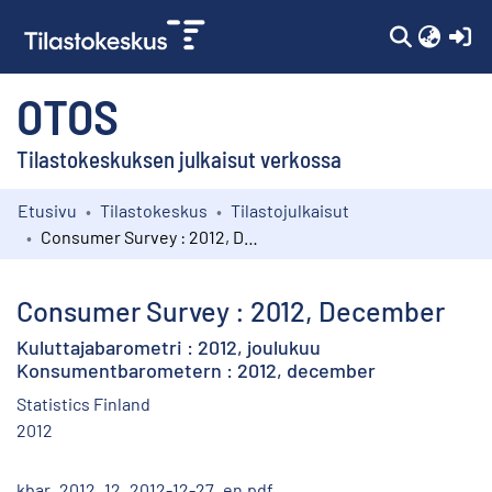
(c
OTOS
Tilastokeskuksen julkaisut verkossa
Etusivu
Tilastokeskus
Tilastojulkaisut
Kokoelmat
Consumer Survey : 2012, December
Selaa
Consumer Survey : 2012, December
Kuluttajabarometri : 2012, joulukuu
Konsumentbarometern : 2012, december
Statistics Finland
2012
kbar_2012_12_2012-12-27_en.pdf