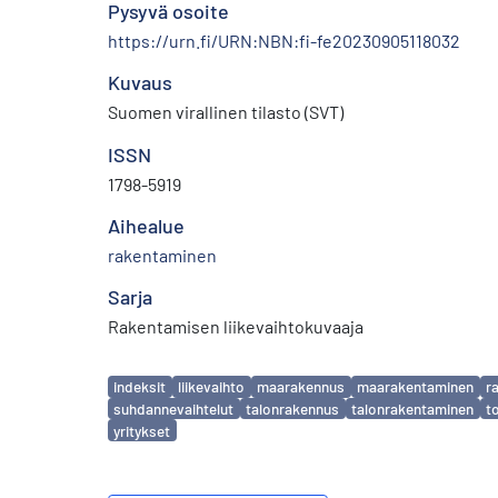
Pysyvä osoite
https://urn.fi/URN:NBN:fi-fe20230905118032
Kuvaus
Suomen virallinen tilasto (SVT)
ISSN
1798-5919
Aihealue
rakentaminen
Sarja
Rakentamisen liikevaihtokuvaaja
Avainsanat
indeksit
liikevaihto
maarakennus
maarakentaminen
r
suhdannevaihtelut
talonrakennus
talonrakentaminen
t
yritykset