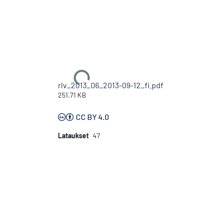
Ladataan...
rlv_2013_06_2013-09-12_fi.pdf
251.71 KB
CC BY 4.0
Lataukset
47