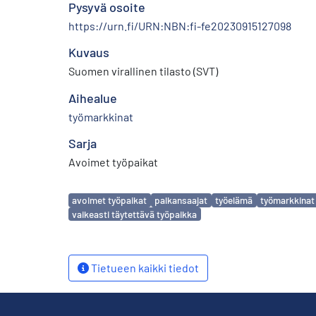
Pysyvä osoite
https://urn.fi/URN:NBN:fi-fe20230915127098
Kuvaus
Suomen virallinen tilasto (SVT)
Aihealue
työmarkkinat
Sarja
Avoimet työpaikat
Avainsanat
avoimet työpaikat
palkansaajat
työelämä
työmarkkinat
vaikeasti täytettävä työpaikka
Tietueen kaikki tiedot