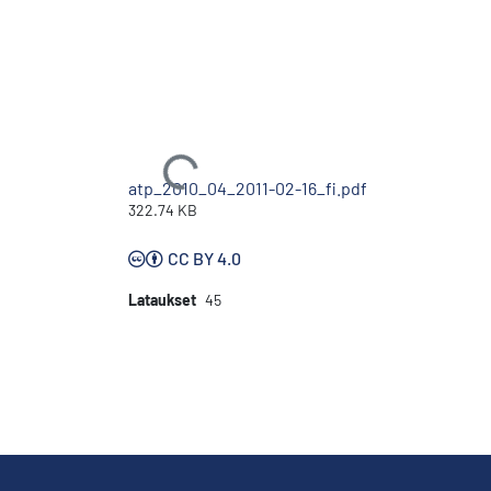
Ladataan...
atp_2010_04_2011-02-16_fi.pdf
322.74 KB
CC BY 4.0
Lataukset
45