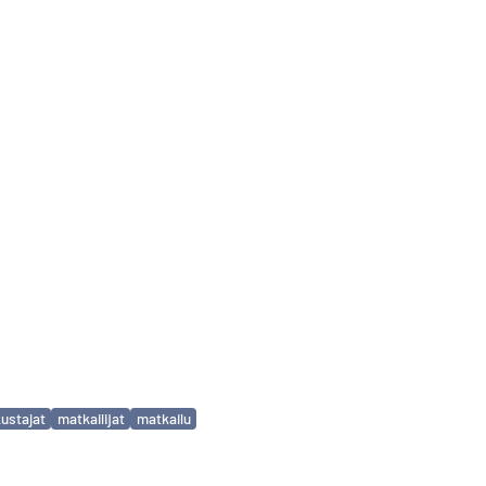
ustajat
matkailijat
matkailu