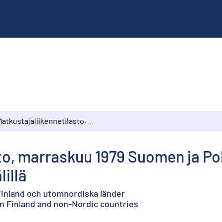
Matkustajaliikennetilasto, marraskuu 1979 Suomen ja Pohjoismaiden ulkopuolisten maiden välillä
sto, marraskuu 1979 Suomen ja P
illä
Finland och utomnordiska länder
n Finland and non-Nordic countries