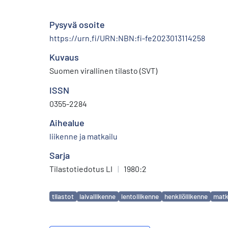
Pysyvä osoite
https://urn.fi/URN:NBN:fi-fe2023013114258
Kuvaus
Suomen virallinen tilasto (SVT)
ISSN
0355-2284
Aihealue
liikenne ja matkailu
Sarja
Tilastotiedotus LI
|
1980:2
Avainsanat
tilastot
laivaliikenne
lentoliikenne
henkilöliikenne
matk