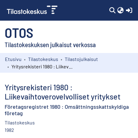
(c
OTOS
Tilastokeskuksen julkaisut verkossa
Etusivu
Tilastokeskus
Tilastojulkaisut
Kokoelmat
Yritysrekisteri 1980 : Liikevaihtoverovelvolliset yritykset
Selaa
Yritysrekisteri 1980 :
Liikevaihtoverovelvolliset yritykset
Företagsregistret 1980 : Omsättningsskattskyldiga
företag
Tilastokeskus
1982