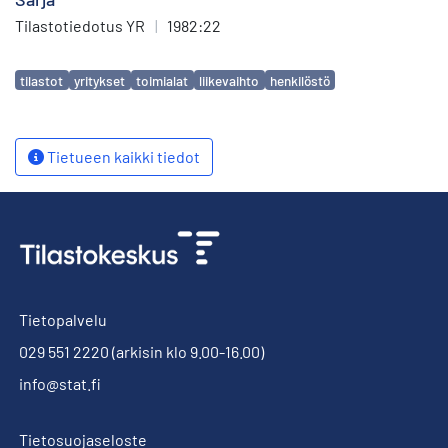
Tilastotiedotus YR
|
1982:22
Avainsanat
tilastot
yritykset
toimialat
liikevaihto
henkilöstö
Tietueen kaikki tiedot
Tietopalvelu
029 551 2220
(arkisin klo 9.00-16.00)
info@stat.fi
Tietosuojaseloste