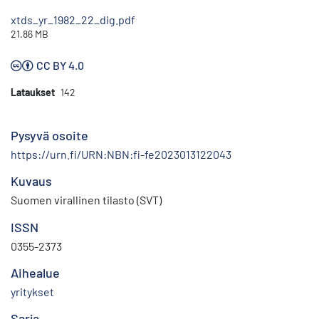
xtds_yr_1982_22_dig.pdf
21.86 MB
CC BY 4.0
Lataukset
142
Pysyvä osoite
https://urn.fi/URN:NBN:fi-fe2023013122043
Kuvaus
Suomen virallinen tilasto (SVT)
ISSN
0355-2373
Aihealue
yritykset
Sarja