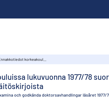
Ennakkotiedot korkeakouluissa lukuvuonna 1977/78 suoritetuista tutkinnoista ja hyväksytyistä tohtorinväitöskirjoista
luissa lukuvuonna 1977/78 suori
itöskirjoista
amina och godkända doktorsavhandlingar läsåret 1977/