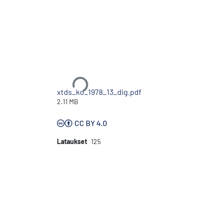
Ladataan...
xtds_ko_1978_13_dig.pdf
2.11 MB
CC BY 4.0
Lataukset
125