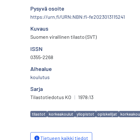
Pysyvä osoite
https://urn.fi/URN:NBN:fi-fe2023013115241
Kuvaus
Suomen virallinen tilasto (SVT)
ISSN
0355-2268
Aihealue
koulutus
Sarja
Tilastotiedotus KO
|
1978:13
Avainsanat
tilastot
korkeakoulut
yliopistot
opiskelijat
korkeakou
Tietueen kaikki tiedot