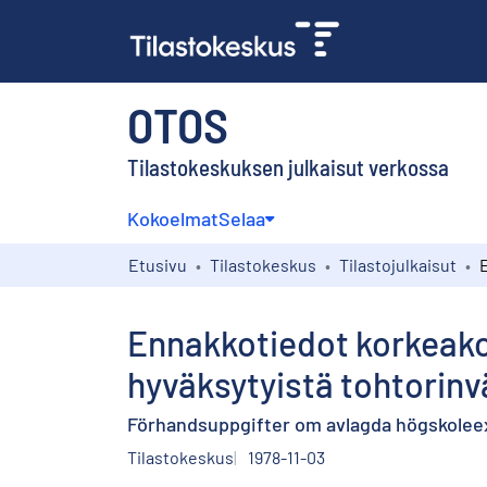
OTOS
Tilastokeskuksen julkaisut verkossa
Kokoelmat
Selaa
Etusivu
Tilastokeskus
Tilastojulkaisut
Ennakkotiedot korkeakou
hyväksytyistä tohtorinvä
Förhandsuppgifter om avlagda högskoleex
Tilastokeskus
1978-11-03