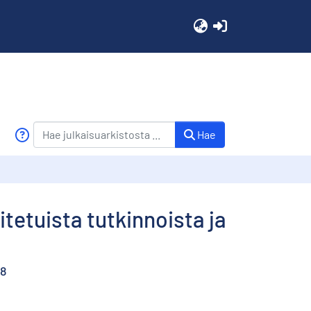
(current)
Hae
tetuista tutkinnoista ja
78