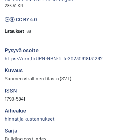
286.51 KB
CC BY 4.0
Lataukset
68
Pysyvä osoite
https://urn.fi/URN:NBN:fi-fe20230918131262
Kuvaus
Suomen virallinen tilasto (SVT)
ISSN
1799-5841
Aihealue
hinnat ja kustannukset
Sarja
Building cost index