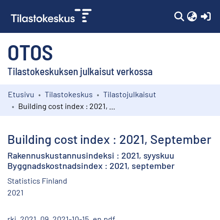
(c
OTOS
Tilastokeskuksen julkaisut verkossa
Etusivu
Tilastokeskus
Tilastojulkaisut
Kokoelmat
Building cost index : 2021, September
Selaa
Building cost index : 2021, September
Rakennuskustannusindeksi : 2021, syyskuu
Byggnadskostnadsindex : 2021, september
Statistics Finland
2021
rki_2021_09_2021-10-15_en.pdf