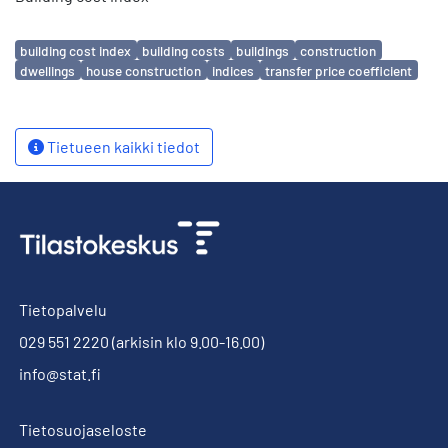
Avainsanat
building cost index
building costs
buildings
construction
dwellings
house construction
indices
transfer price coefficient
Tietueen kaikki tiedot
Tietopalvelu
029 551 2220
(arkisin klo 9.00-16.00)
info@stat.fi
Tietosuojaseloste