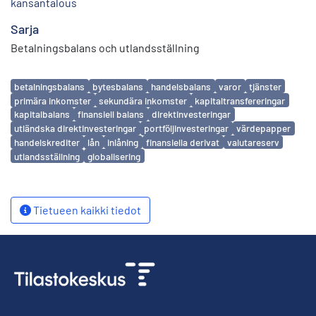
kansantalous
Sarja
Betalningsbalans och utlandsställning
Avainsanat
betalningsbalans
bytesbalans
handelsbalans
varor
tjänster
primära inkomster
sekundära inkomster
kapitaltransfereringar
kapitalbalans
finansiell balans
direktinvesteringar
utländska direktinvesteringar
portföljinvesteringar
värdepapper
handelskrediter
lån
inlåning
finansiella derivat
valutareserv
utlandsställning
globalisering
Tietueen kaikki tiedot