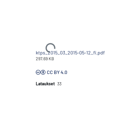
Ladataan...
ktps_2015_03_2015-05-12_fi.pdf
297.69 KB
CC BY 4.0
Lataukset
33