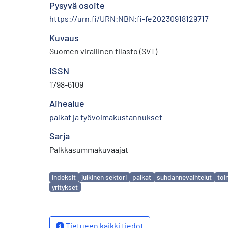
Pysyvä osoite
https://urn.fi/URN:NBN:fi-fe20230918129717
Kuvaus
Suomen virallinen tilasto (SVT)
ISSN
1798-6109
Aihealue
palkat ja työvoimakustannukset
Sarja
Palkkasummakuvaajat
Avainsanat
indeksit
julkinen sektori
palkat
suhdannevaihtelut
toi
yritykset
Tietueen kaikki tiedot