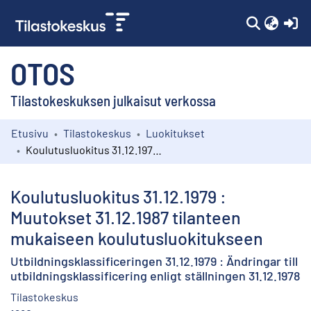
(c
OTOS
Tilastokeskuksen julkaisut verkossa
Etusivu
Tilastokeskus
Luokitukset
Kokoelmat
Koulutusluokitus 31.12.1979 : Muutokset 31.12.1987 tilanteen mukaiseen koulutusluokitukseen
Selaa
Koulutusluokitus 31.12.1979 :
Muutokset 31.12.1987 tilanteen
mukaiseen koulutusluokitukseen
Utbildningsklassificeringen 31.12.1979 : Ändringar till
utbildningsklassificering enligt ställningen 31.12.1978
Tilastokeskus