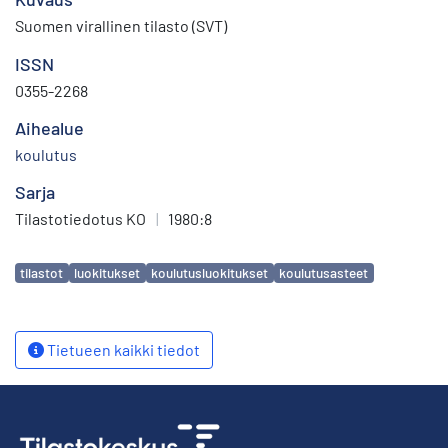
Suomen virallinen tilasto (SVT)
ISSN
0355-2268
Aihealue
koulutus
Sarja
Tilastotiedotus KO
|
1980:8
Avainsanat
tilastot
luokitukset
koulutusluokitukset
koulutusasteet
Tietueen kaikki tiedot