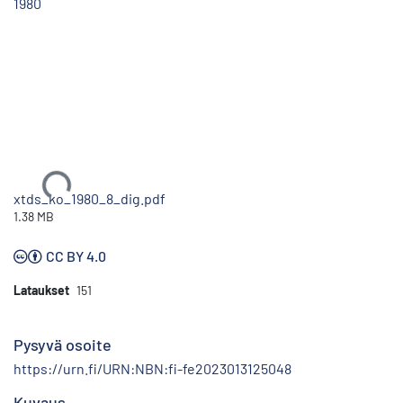
1980
Ladataan...
xtds_ko_1980_8_dig.pdf
1.38 MB
CC BY 4.0
Lataukset
151
Pysyvä osoite
https://urn.fi/URN:NBN:fi-fe2023013125048
Kuvaus