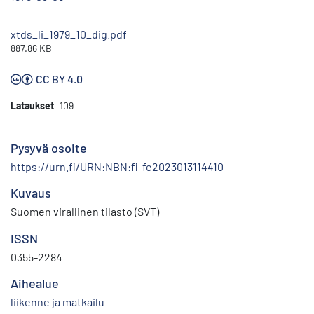
xtds_li_1979_10_dig.pdf
887.86 KB
CC BY 4.0
Lataukset
109
Pysyvä osoite
https://urn.fi/URN:NBN:fi-fe2023013114410
Kuvaus
Suomen virallinen tilasto (SVT)
ISSN
0355-2284
Aihealue
liikenne ja matkailu