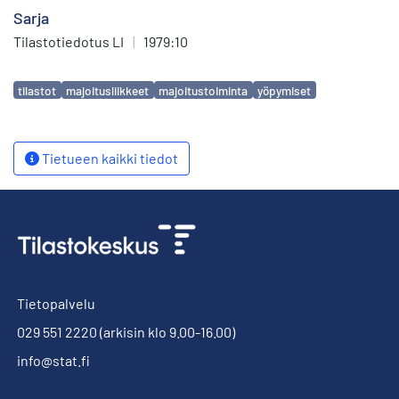
Sarja
Tilastotiedotus LI
|
1979:10
Avainsanat
tilastot
majoitusliikkeet
majoitustoiminta
yöpymiset
Tietueen kaikki tiedot
Tietopalvelu
029 551 2220
(arkisin klo 9.00-16.00)
info@stat.fi