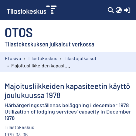
(c
OTOS
Tilastokeskuksen julkaisut verkossa
Etusivu
Tilastokeskus
Tilastojulkaisut
Kokoelmat
Majoitusliikkeiden kapasiteetin käyttö joulukuussa 1978
Selaa
Majoitusliikkeiden kapasiteetin käyttö
joulukuussa 1978
Härbärgeringsställenas beläggning i december 1978
Utilization of lodging services' capacity in December
1978
Tilastokeskus
1979-03-06