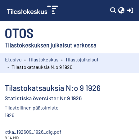
(c
OTOS
Tilastokeskuksen julkaisut verkossa
Etusivu
Tilastokeskus
Tilastojulkaisut
Kokoelmat
Tilastokatsauksia N:o 9 1926
Selaa
Tilastokatsauksia N:o 9 1926
Statistiska översikter Nr 9 1926
Tilastollinen päätoimisto
1926
xtka_192609_1926_dig.pdf
8.14 MB