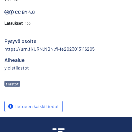
CC BY 4.0
Lataukset
133
Pysyvä osoite
https://urn.fi/URN:NBN:fi-fe2023013116205
Aihealue
yleistilastot
Avainsanat
tilastot
Tietueen kaikki tiedot