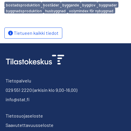
Avainsanat
bostadsproduktion
bostäder
byggande
bygglov
byggnader
byggnadsproduktion
husbyggnad
volymindex för nybyggnad
Tietueen kaikki tiedot
Tietopalvelu
029 551 2220
(arkisin klo 9.00-16.00)
info@stat.fi
Tietosuojaseloste
Saavutettavuusseloste