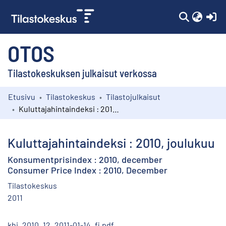
(c
OTOS
Tilastokeskuksen julkaisut verkossa
Etusivu
Tilastokeskus
Tilastojulkaisut
Kokoelmat
Kuluttajahintaindeksi : 2010, joulukuu
Selaa
Kuluttajahintaindeksi : 2010, joulukuu
Konsumentprisindex : 2010, december
Consumer Price Index : 2010, December
Tilastokeskus
2011
khi_2010_12_2011-01-14_fi.pdf