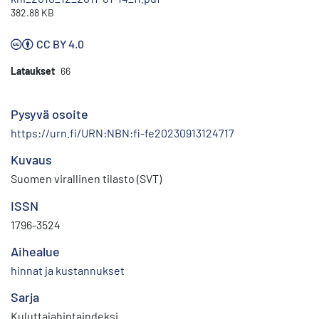
382.88 KB
CC BY 4.0
Lataukset
66
Pysyvä osoite
https://urn.fi/URN:NBN:fi-fe20230913124717
Kuvaus
Suomen virallinen tilasto (SVT)
ISSN
1796-3524
Aihealue
hinnat ja kustannukset
Sarja
Kuluttajahintaindeksi