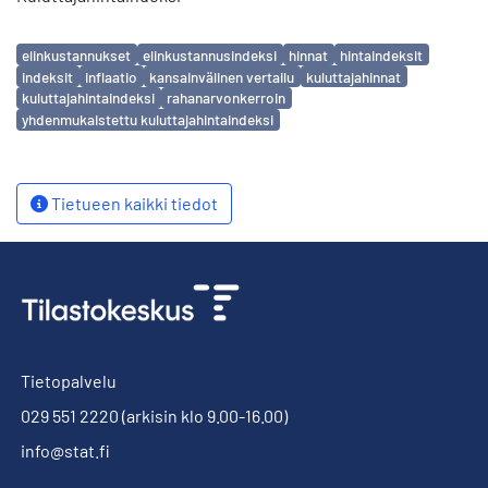
Avainsanat
elinkustannukset
elinkustannusindeksi
hinnat
hintaindeksit
indeksit
inflaatio
kansainvälinen vertailu
kuluttajahinnat
kuluttajahintaindeksi
rahanarvonkerroin
yhdenmukaistettu kuluttajahintaindeksi
Tietueen kaikki tiedot
Tietopalvelu
029 551 2220
(arkisin klo 9.00-16.00)
info@stat.fi