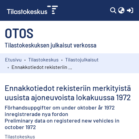
(c
OTOS
Tilastokeskuksen julkaisut verkossa
Etusivu
Tilastokeskus
Tilastojulkaisut
Kokoelmat
Ennakkotiedot rekisteriin merkityistä uusista ajoneuvoista lokakuussa 1972
Selaa
Ennakkotiedot rekisteriin merkityistä
uusista ajoneuvoista lokakuussa 1972
Förhandsuppgifter om under oktober år 1972
inregistrerade nya fordon
Preliminary data on registered new vehicles in
october 1972
Tilastokeskus