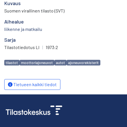
Kuvaus
Suomen virallinen tilasto (SVT)
Aihealue
liikenne ja matkailu
Sarja
Tilastotiedotus LI
|
1973:2
Avainsanat
tilastot
moottoriajoneuvot
autot
ajoneuvorekisterit
Tietueen kaikki tiedot