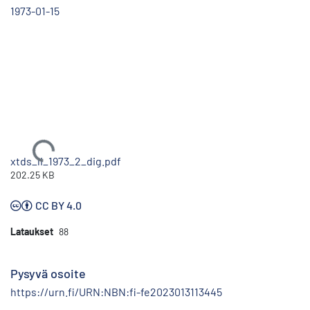
1973-01-15
Ladataan...
xtds_li_1973_2_dig.pdf
202.25 KB
CC BY 4.0
Lataukset
88
Pysyvä osoite
https://urn.fi/URN:NBN:fi-fe2023013113445