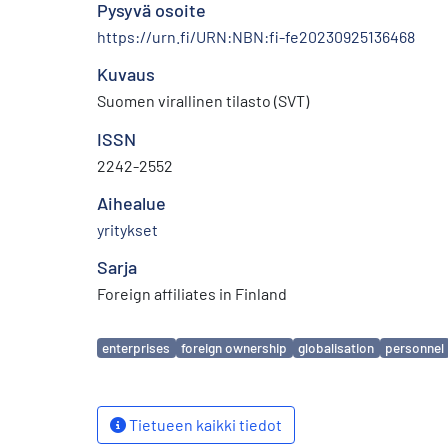
Pysyvä osoite
https://urn.fi/URN:NBN:fi-fe20230925136468
Kuvaus
Suomen virallinen tilasto (SVT)
ISSN
2242-2552
Aihealue
yritykset
Sarja
Foreign affiliates in Finland
Avainsanat
enterprises
foreign ownership
globalisation
personnel
Tietueen kaikki tiedot