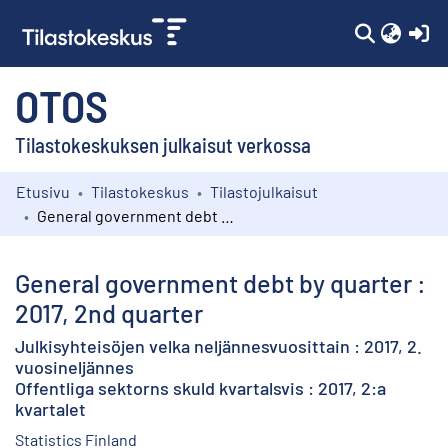
(c
OTOS
Tilastokeskuksen julkaisut verkossa
Etusivu
Tilastokeskus
Tilastojulkaisut
Kokoelmat
General government debt by quarter : 2017, 2nd quarter
Selaa
General government debt by quarter :
2017, 2nd quarter
Julkisyhteisöjen velka neljännesvuosittain : 2017, 2.
vuosineljännes
Offentliga sektorns skuld kvartalsvis : 2017, 2:a
kvartalet
Statistics Finland