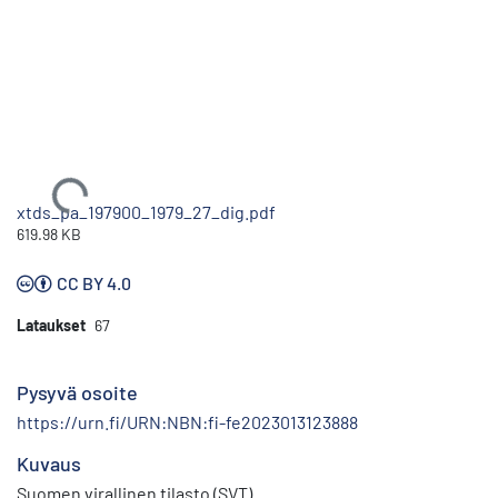
Ladataan...
xtds_pa_197900_1979_27_dig.pdf
619.98 KB
CC BY 4.0
Lataukset
67
Pysyvä osoite
https://urn.fi/URN:NBN:fi-fe2023013123888
Kuvaus
Suomen virallinen tilasto (SVT)