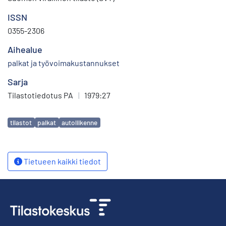
ISSN
0355-2306
Aihealue
palkat ja työvoimakustannukset
Sarja
Tilastotiedotus PA
|
1979:27
Avainsanat
tilastot
palkat
autoliikenne
Tietueen kaikki tiedot