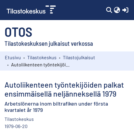
(c
OTOS
Tilastokeskuksen julkaisut verkossa
Etusivu
Tilastokeskus
Tilastojulkaisut
Kokoelmat
Autoliikenteen työntekijöiden palkat ensimmäisellä neljänneksellä 1979
Selaa
Autoliikenteen työntekijöiden palkat
ensimmäisellä neljänneksellä 1979
Arbetslönerna inom biltrafiken under första
kvartalet år 1979
Tilastokeskus
1979-06-20