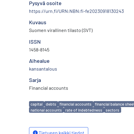
Pysyvä osoite
https://urn.fi/URN:NBN:fi-fe20230918130243
Kuvaus
Suomen virallinen tilasto (SVT)
ISSN
1458-8145
Aihealue
kansantalous
Sarja
Financial accounts
Avainsanat
capital
debts
financial accounts
financial balance shee
national accounts
rate of indebtedness
sectors
Tietueen kaikki tiedot